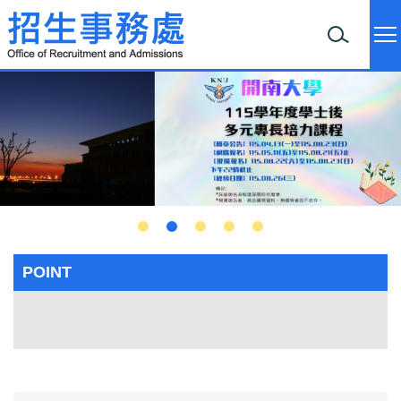
跳
到
主
要
內
容
區
POINT