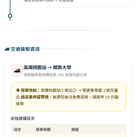
🚄 交通接駁資訊
高鐵桃園站 → 開南大學
🚄
憑高鐵票根免費搭乘 206 高鐵快捷公車
🔔 搭車地點：
高鐵桃園站 5 號出口 → 客運乘車處 2 號月臺
⚠️ 請妥善保留票根
，無票恕無法免費搭乘，請提早 10 分鐘
候車
去程建議班次
班次
發車時間
建議