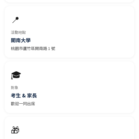
📍
活動地點
開南大學
桃園市蘆竹區開南路 1 號
🎓
對象
考生 & 家長
歡迎一同出席
🎁