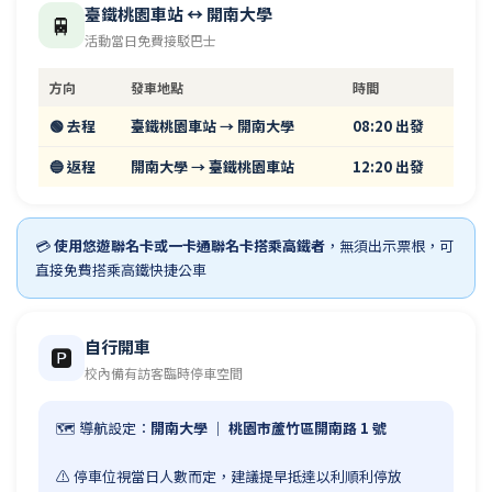
臺鐵桃園車站 ↔ 開南大學
🚆
活動當日免費接駁巴士
方向
發車地點
時間
🟢 去程
臺鐵桃園車站 → 開南大學
08:20 出發
🔵 返程
開南大學 → 臺鐵桃園車站
12:20 出發
💳
使用悠遊聯名卡或一卡通聯名卡搭乘高鐵者
，無須出示票根，可
直接免費搭乘高鐵快捷公車
自行開車
🅿️
校內備有訪客臨時停車空間
🗺️ 導航設定：
開南大學 ｜ 桃園市蘆竹區開南路 1 號
⚠️ 停車位視當日人數而定，建議提早抵達以利順利停放