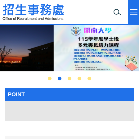
跳
到
主
要
內
容
區
POINT