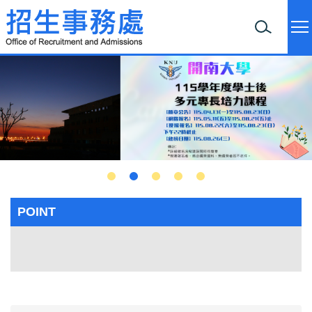
跳
到
主
要
內
容
區
POINT