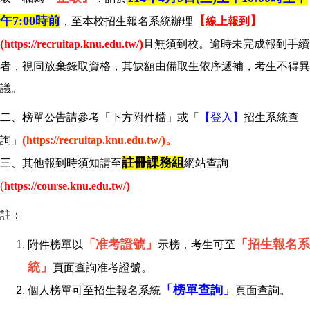
午7:00時前
【
】
，至本校招生報名系統辦理
線上報到
(
)
https://recruitap.knu.edu.tw/
且無須到校。逾時未完成報到手續
者，視同放棄錄取資格，其缺額由備取生依序遞補，考生不得異
議。
二、榜單公告請參考「下方附件檔」或「
【登入】
招生系統查
(
)
。
詢」
https://recruitap.knu.edu.tw/
註冊課務組
三、其他報到時須知請至
網站查詢
(
)
https://course.knu.edu.tw/
註：
「准考證號」
「招生報名系
附件榜單以
示榜，考生可至
統」
頁面查詢准考證號。
「榜單查詢」
個人榜單可至招生報名系統
頁面查詢。