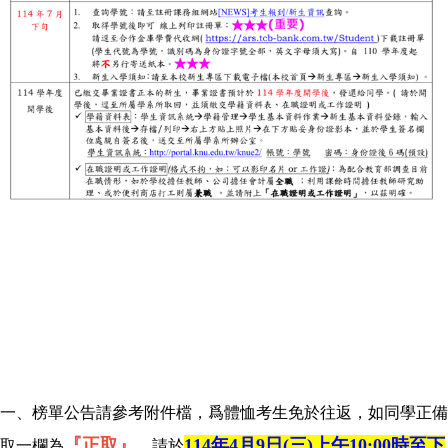
一、榜單公告請參考附件檔，爲體恤考生免於往返，如同學正備
『正取』
114
年4月9日(三)上午10:00時至下
取一欄為
，請於